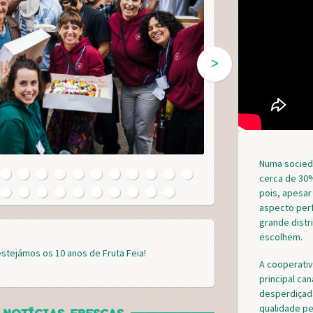
ᐳ
Numa socied
cerca de 30%
pois, apesar
aspecto perf
grande distr
escolhem.
estejámos os 10 anos de Fruta Feia!
A cooperati
principal can
desperdiçad
qualidade pe