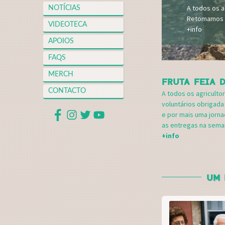
Hoodies e t-
A todos os 
Desde o seu 
Venham conhe
Conheça a ca
Conheça a ca
NOTÍCIAS
+info
Retomamos a
o desperdíci
+info
+info
+info
VIDEOTECA
+info
APOIOS
FAQS
MERCH
FRUTA FEIA D
CONTACTO
A todos os agriculto
voluntários obrigad
e por mais uma jor
as entregas na sema
+info
UM 