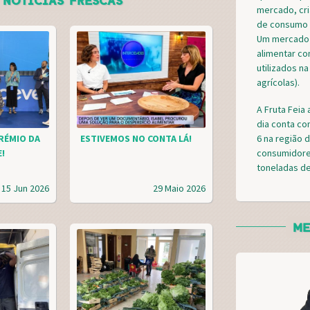
NOTÍCIAS FRESCAS
mercado, cr
de consumo e
Um mercado 
alimentar c
utilizados n
agrícolas).
A Fruta Feia
dia conta co
6 na região 
RÉMIO DA
ESTIVEMOS NO CONTA LÁ!
consumidore
!
toneladas de
15 Jun 2026
29 Maio 2026
ME