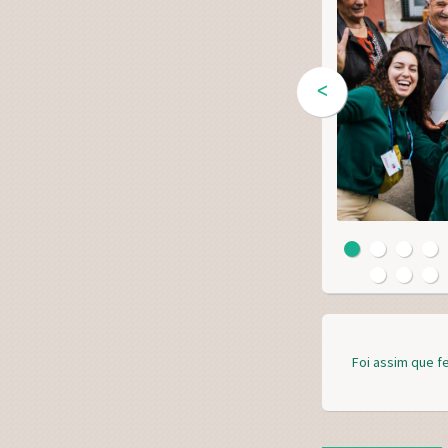
ᐸ
Foi assim que f