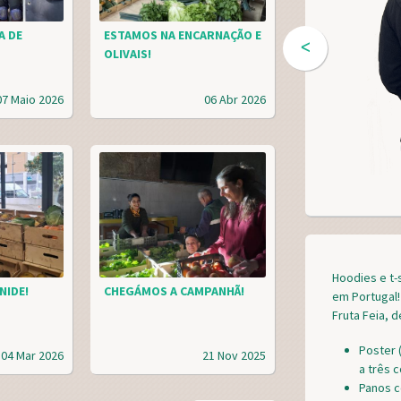
A DE
ESTAMOS NA ENCARNAÇÃO E
ᐸ
OLIVAIS!
07 Maio 2026
06 Abr 2026
Hoodies e t-
NIDE!
CHEGÁMOS A CAMPANHÃ!
em Portugal!
Fruta Feia, 
Poster 
04 Mar 2026
21 Nov 2025
a três 
Panos c