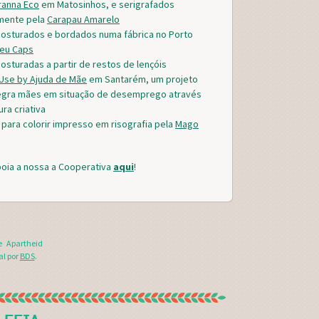
ranna Eco
em Matosinhos, e serigrafados
mente pela
Carapau Amarelo
osturados e bordados numa fábrica no Porto
seu Caps
osturadas a partir de restos de lençóis
se by Ajuda de Mãe
em Santarém, um projeto
egra mães em situação de desemprego através
ra criativa
o para colorir impresso em risografia pela
Mago
oia a nossa a Cooperativa
aqui
!
e Apartheid
al por
BDS
.