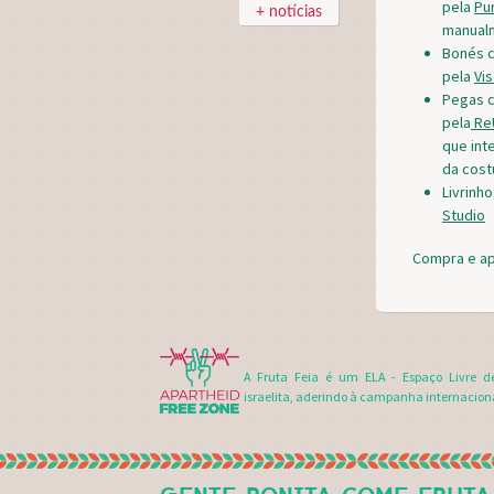
pela
Pu
+ notícias
manual
Bonés c
pela
Vi
Pegas c
pela
ReU
que int
da costu
Livrinh
Studio
Compra e ap
A Fruta Feia é um ELA - Espaço Livre d
israelita, aderindo à campanha internacion