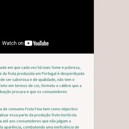
ade em que cada vez há mais fome e pobreza,
 da fruta produzida em Portugal é desperdiçada
 de ser saborosa e de qualidade, não tem o
eito em termos de cor, formato e calibre que a
ibuição procura e que os consumidores
va de consumo Fruta Feia tem como objectivo
alizar essa parte da produção fruto-hortícola
a até aos consumidores que não julgam a
la aparência, combatendo uma ineficiência de