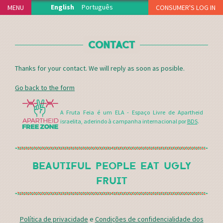
Jump to navigation
English
Português
MENU
CONSUMER'S LOG IN
HOME
CONTACT
THE PROJECT
PRODUCERS
Thanks for your contact. We will reply as soon as posible.
DELIVERY POINTS
Go back to the form
HOW IT WORKS
NEWS
A Fruta Feia é um ELA - Espaço Livre de Apartheid
israelita, aderindo à campanha internacional por
BDS
.
MEDIA CENTER
THANKS
FAQS
BEAUTIFUL PEOPLE EAT UGLY
MERCH
FRUIT
CONTACT
Política de privacidade
e
Condições de confidencialidade dos