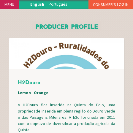
Jump to navigation
English
Português
MENU
CONSUMER'S LOG IN
HOME
PRODUCER PROFILE
THE PROJECT
PRODUCERS
DELIVERY POINTS
HOW IT WORKS
NEWS
MEDIA CENTER
H2Douro
THANKS
FAQS
Lemon
Orange
MERCH
A H2Douro fica inserida na Quinta do Fojo, uma
CONTACT
propriedade inserida em plena região do Douro Verde
e das Paisagens Milenares. A h2d foi criada em 2011
com o objetivo de diversificar a produção agrícola da
Quinta.