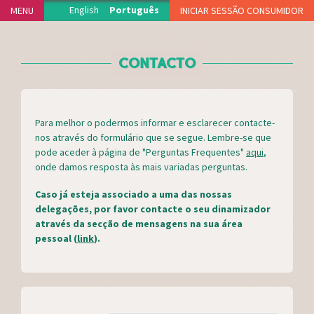
Jump to navigation
English
Português
MENU
INICIAR SESSÃO CONSUMIDOR
INÍCIO
CONTACTO
PROJECTO
PRODUTORES
DELEGAÇÕES
Para melhor o podermos informar e esclarecer contacte-
FUNCIONAMENTO
nos através do formulário que se segue. Lembre-se que
ADERIR
pode aceder à página de "Perguntas Frequentes"
aqui
,
onde damos resposta às mais variadas perguntas.
NOTÍCIAS
Caso já esteja associado a uma das nossas
VIDEOTECA
delegações, por favor contacte o seu dinamizador
APOIOS
através da secção de mensagens na sua área
pessoal (
link
).
FAQS
MERCH
CONTACTO