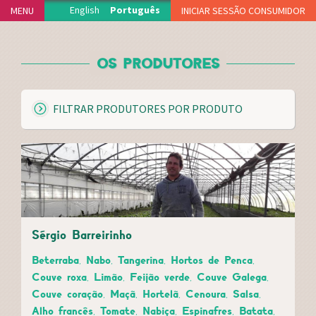
Jump to navigation
English
Português
MENU
INICIAR SESSÃO CONSUMIDOR
INÍCIO
OS PRODUTORES
PROJECTO
PRODUTORES
M
FILTRAR PRODUTORES POR PRODUTO
DELEGAÇÕES
O
FUNCIONAMENTO
S
T
ADERIR
R
NOTÍCIAS
A
R
VIDEOTECA
APOIOS
Sérgio Barreirinho
FAQS
Beterraba, Nabo, Tangerina, Hortos de Penca,
MERCH
Couve roxa, Limão, Feijão verde, Couve Galega,
CONTACTO
Couve coração, Maçã, Hortelã, Cenoura, Salsa,
Alho francês, Tomate, Nabiça, Espinafres, Batata,