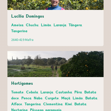
Lucília Domingos
Ameixa, Chuchu, Limão, Laranja, Tângera,
Tangerina
2640-419 Mafra
Hortigomes
Tomate, Cebola, Laranja, Castanha, Pêra, Batata
doce, Penca, Nabo, Curgete, Maçã, Limão, Batata,
Alface, Tangerina, Clementina, Kiwi, Batata,
Nectarina, Pêssego paraguaio