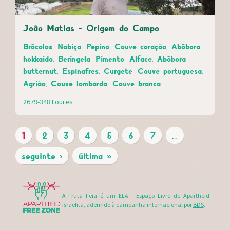
João Matias - Origem do Campo
Brócolos, Nabiça, Pepino, Couve coração, Abóbora
hokkaido, Beringela, Pimento, Alface, Abóbora
butternut, Espinafres, Curgete, Couve portuguesa,
Agrião, Couve lombarda, Couve branca
2679-348 Loures
1
2
3
4
5
6
7
…
P
seguinte ›
última »
Á
G
A Fruta Feia é um ELA - Espaço Livre de Apartheid
I
israelita, aderindo à campanha internacional por
BDS
.
N