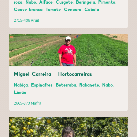
roxa, Nabo, Alface, Curgete, Beringela, Pimento,
Couve branca, Tomate, Cenoura, Cebola
2715-406 Aruil
Miguel Carreira - Hortocarreiras
Nabiça, Espinafres, Beterraba, Rabanete, Nabo,
Limão
2665-373 Mafra