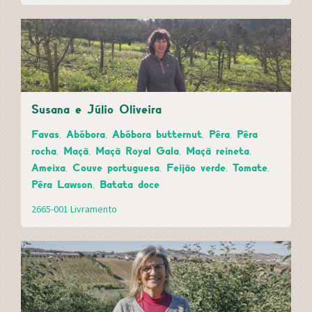
Susana e Júlio Oliveira
Favas, Abóbora, Abóbora butternut, Pêra, Pêra
rocha, Maçã, Maçã Royal Gala, Maçã reineta,
Ameixa, Couve portuguesa, Feijão verde, Tomate,
Pêra Lawson, Batata doce
2665-001 Livramento