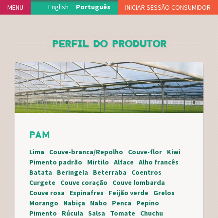
Jump to navigation
English
Português
MENU
INICIAR SESSÃO CONSUMIDOR
INÍCIO
PERFIL DO PRODUTOR
PROJECTO
PRODUTORES
DELEGAÇÕES
FUNCIONAMENTO
ADERIR
NOTÍCIAS
PAM
VIDEOTECA
APOIOS
Lima
Couve-branca/Repolho
Couve-flor
Kiwi
Pimento padrão
Mirtilo
Alface
Alho francês
FAQS
Batata
Beringela
Beterraba
Coentros
MERCH
Curgete
Couve coração
Couve lombarda
Couve roxa
Espinafres
Feijão verde
Grelos
CONTACTO
Morango
Nabiça
Nabo
Penca
Pepino
Pimento
Rúcula
Salsa
Tomate
Chuchu