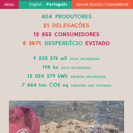
Jump to navigation
English
Português
MENU
INICIAR SESSÃO CONSUMIDOR
404
PRODUTORES
INÍCIO
21
DELEGAÇÕES
PROJECTO
12 853
CONSUMIDORES
PRODUTORES
8 387t
DESPERDÍCIO
EVITADO
DELEGAÇÕES
FUNCIONAMENTO
9 203 376 m3
ÁGUA VALORIZADA
ADERIR
198 ha
SOLO VALORIZADO
NOTÍCIAS
12 024 379 kWh
ENERGIA VALORIZADA
VIDEOTECA
7 464 ton CO2 eq
EMISSÕES GEE EVITADAS
APOIOS
FAQS
MERCH
CONTACTO