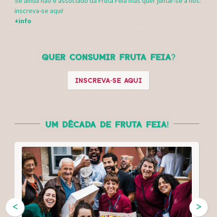
Se ainda não é associado da Fruta Feia mas quer juntar-se a nós:
inscreva-se aqui!
+info
QUER CONSUMIR FRUTA FEIA?
INSCREVA-SE AQUI
UM DÉCADA DE FRUTA FEIA!
ᐸ
ᐳ