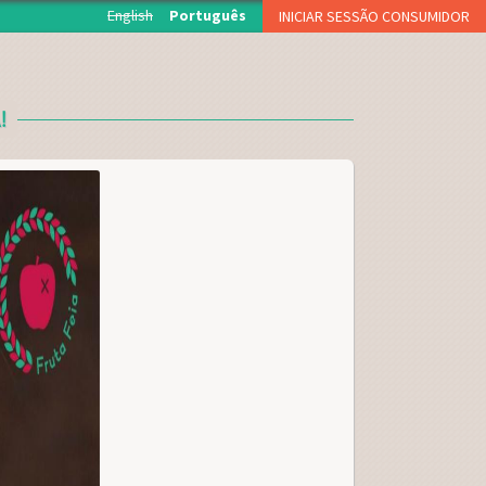
English
Português
INICIAR SESSÃO CONSUMIDOR
O início de sessão está reservado aos associados da
Fruta Feia que levantam semanalmente a sua cesta.
!
NOME DE UTILIZADOR OU EMAIL
*
PALAVRA-PASSE
*
CAPTCHA
Esqueci a palavra-passe
Inscreva-se como consumidor!!