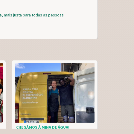
c
i
n
a
e
t
t
r
e, mais justa para todas as pessoas
b
t
e
e
o
e
r
o
r
e
k
s
t
CHEGÁMOS À MINA DE ÁGUA!