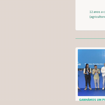
12 anos a 
(agriculto
GANHÁMOS UM P
MOEVE!