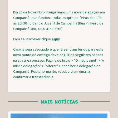
c
i
n
a
e
t
t
r
Dia 20 de Novembro inaugurámos uma nova delegação em
b
t
e
e
Campanhã, que funciona todas as quintas-feiras das 17h
o
e
r
às 20h30 no Centro Juvenil de Campanhã (Rua Pinheiro de
o
r
e
Campanhã 468, 4300-415 Porto)
k
s
t
Para se inscrever clique
aqui
!
Caso já seja associado e queira ser transferido para este
novo ponto de entrega deve seguir os seguintes passos
na sua área pessoal: Página de Início > "O meu painel" > "A
minha delegação" > "Alterar" > escolher a delegação de
Campanhã. Posteriormante, receberá um email a
confirmar a transferência.
MAIS NOTÍCIAS