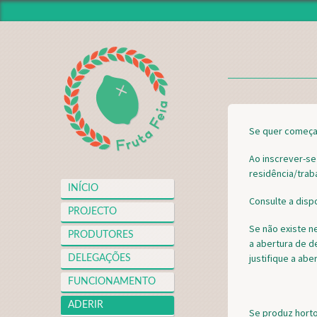
INÍCIO
PROJECTO
PRODUTORES
DELEGAÇÕES
S
Se quer começar
FUNCIONAMENTO
ADERIR
E
Ao inscrever-se
residência/trab
NOTÍCIAS
P
INÍCIO
VIDEOTECA
Consulte a disp
A
PROJECTO
APOIOS
Se não existe n
R
PRODUTORES
FAQS
a abertura de d
A
justifique a ab
DELEGAÇÕES
MERCH
D
FUNCIONAMENTO
CONTACTO
ADERIR
O
Se produz hortof