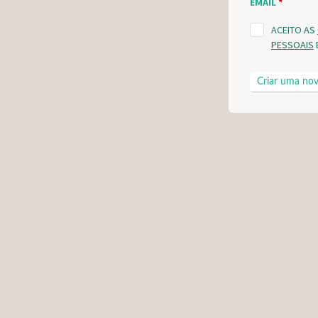
EMAIL
*
ACEITO AS
PESSOAIS
CAPTCHA
P
A
S
S
W
O
R
D
-
H
I
N
T