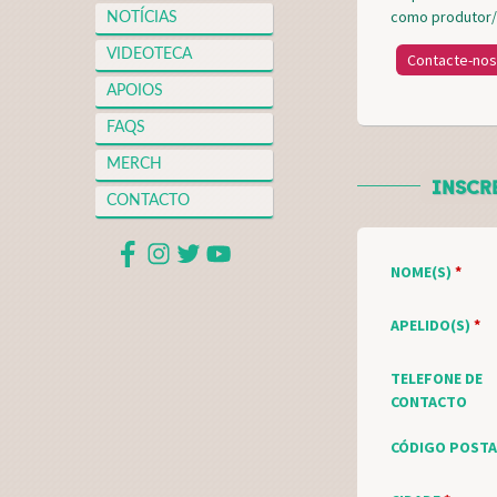
como produtor/
NOTÍCIAS
R
VIDEOTECA
Contacte-nos
E
APOIOS
S
FAQS
P
MERCH
R
INSCR
CONTACTO
I
M
NOME(S)
*
Á
APELIDO(S)
*
R
TELEFONE DE
I
CONTACTO
O
CÓDIGO POST
S