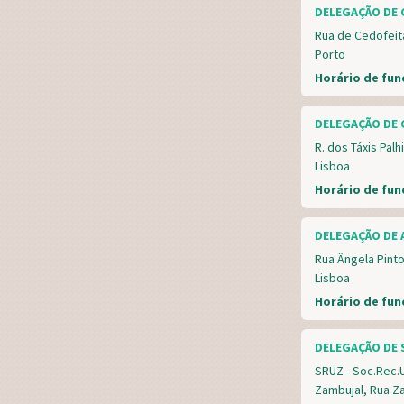
DELEGAÇÃO DE 
Rua de Cedofeit
Porto
Horário de fu
DELEGAÇÃO DE 
R. dos Táxis Pal
Lisboa
Horário de fu
DELEGAÇÃO DE 
Rua Ângela Pinto
Lisboa
Horário de fu
DELEGAÇÃO DE 
SRUZ - Soc.Rec.
Zambujal, Rua Za