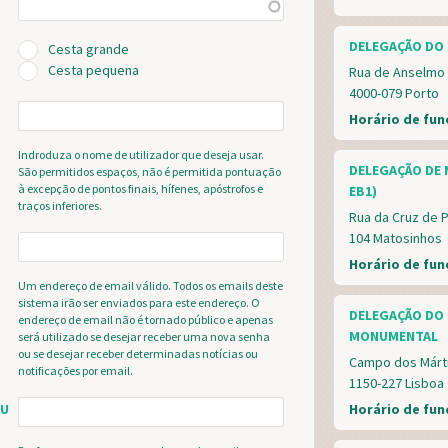
DELEGAÇÃO DO 
Cesta grande
Cesta pequena
Rua de Anselmo
4000-079 Porto
Horário de fu
Indroduza o nome de utilizador que deseja usar.
DELEGAÇÃO DE 
São permitidos espaços, não é permitida pontuação
à excepção de pontos finais, hífenes, apóstrofos e
EB1)
traços inferiores.
Rua da Cruz de P
104 Matosinhos
Horário de fu
Um endereço de email válido. Todos os emails deste
sistema irão ser enviados para este endereço. O
DELEGAÇÃO DO 
endereço de email não é tornado público e apenas
MONUMENTAL
será utilizado se desejar receber uma nova senha
ou se desejar receber determinadas notícias ou
Campo dos Mártir
notificações por email.
1150-227 Lisboa
EU
Horário de fu