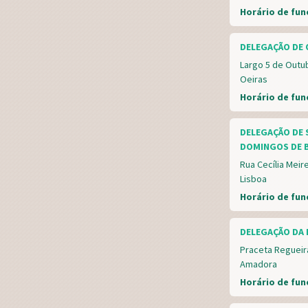
Horário de fu
DELEGAÇÃO DE 
Largo 5 de Outu
Oeiras
Horário de fu
DELEGAÇÃO DE 
DOMINGOS DE 
Rua Cecília Meir
Lisboa
Horário de fu
DELEGAÇÃO DA 
Praceta Regueir
Amadora
Horário de fu