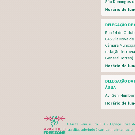
São Domingos d
Horário de fu
DELEGAÇÃO DE V
Rua 14 de Outubr
046 Vila Nova de 
Câmara Municipal
estação ferroviá
General Torres)
Horário de fu
DELEGAÇÃO DA 
ÁGUA
Av. Gen. Humber
Horário de fu
A Fruta Feia é um ELA - Espaço Livre d
israelita, aderindo à campanha internacion