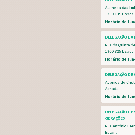
Alameda das Lin
1750-139 Lisboa
Horário de fu
DELEGAÇÃO DA 
Rua da Quinta de
1800-325 Lisboa
Horário de fu
DELEGAÇÃO DE 
Avenida do Crist
Almada
Horário de fu
DELEGAÇÃO DE 
GERAÇÕES
Rua António Ferr
Estoril