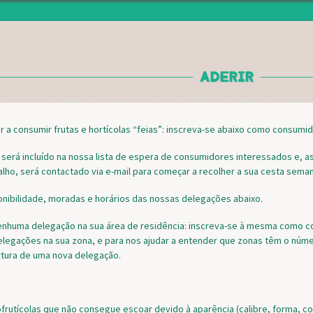
Jump to navigation
ADERIR
 a consumir frutas e hortícolas “feias”: inscreva-se abaixo como consumid
 será incluído na nossa lista de espera de consumidores interessados e, 
alho, será contactado via e-mail para começar a recolher a sua cesta sema
onibilidade, moradas e horários das nossas delegações abaixo.
enhuma delegação na sua área de residência: inscreva-se à mesma como c
elegações na sua zona, e para nos ajudar a entender que zonas têm o núm
ertura de uma nova delegação.
rutícolas que não consegue escoar devido à aparência (calibre, forma, cor,