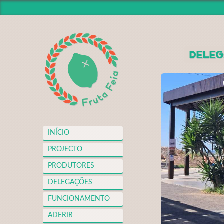
INÍCIO
PROJECTO
DELEG
PRODUTORES
DELEGAÇÕES
FUNCIONAMENTO
ADERIR
NOTÍCIAS
INÍCIO
VIDEOTECA
PROJECTO
APOIOS
PRODUTORES
FAQS
DELEGAÇÕES
MERCH
FUNCIONAMENTO
CONTACTO
ADERIR