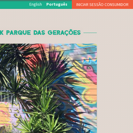
English
Português
INICIAR SESSÃO CONSUMIDOR
O início de sessão está reservado aos associados da
Fruta Feia que levantam semanalmente a sua cesta.
RK PARQUE DAS GERAÇÕES
NOME DE UTILIZADOR OU EMAIL
*
PALAVRA-PASSE
*
CAPTCHA
Esqueci a palavra-passe
Inscreva-se como consumidor!!