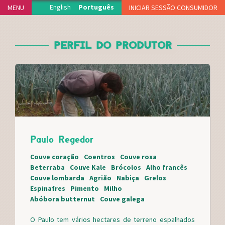
Jump to navigation
English
Português
MENU
INICIAR SESSÃO CONSUMIDOR
INÍCIO
PERFIL DO PRODUTOR
PROJECTO
PRODUTORES
DELEGAÇÕES
FUNCIONAMENTO
ADERIR
NOTÍCIAS
Paulo Regedor
VIDEOTECA
APOIOS
Couve coração
Coentros
Couve roxa
Beterraba
Couve Kale
Brócolos
Alho francês
FAQS
Couve lombarda
Agrião
Nabiça
Grelos
MERCH
Espinafres
Pimento
Milho
Abóbora butternut
Couve galega
CONTACTO
O Paulo tem vários hectares de terreno espalhados