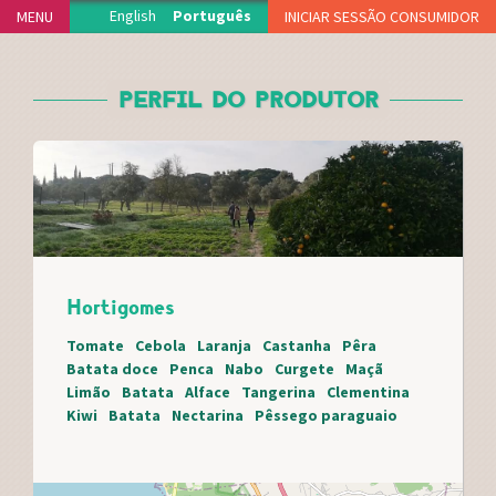
Jump to navigation
English
Português
MENU
INICIAR SESSÃO CONSUMIDOR
INÍCIO
PERFIL DO PRODUTOR
PROJECTO
PRODUTORES
DELEGAÇÕES
FUNCIONAMENTO
ADERIR
NOTÍCIAS
Hortigomes
VIDEOTECA
APOIOS
Tomate
Cebola
Laranja
Castanha
Pêra
Batata doce
Penca
Nabo
Curgete
Maçã
FAQS
Limão
Batata
Alface
Tangerina
Clementina
MERCH
Kiwi
Batata
Nectarina
Pêssego paraguaio
CONTACTO