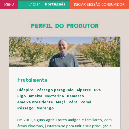
Jump to navigation
English
Português
MENU
INICIAR SESSÃO CONSUMIDOR
INÍCIO
PERFIL DO PRODUTOR
PROJECTO
PRODUTORES
DELEGAÇÕES
FUNCIONAMENTO
ADERIR
NOTÍCIAS
Frutalmente
VIDEOTECA
APOIOS
Dióspiro
Pêssego paraguaio
Alperce
Uva
Figo
Ameixa
Nectarina
Damasco
FAQS
Ameixa Presidente
Maçã
Pêra
Romã
MERCH
Pêssego
Morango
CONTACTO
Em 2013, alguns agricultores amigos e familiares, com
áreas diversas, juntaram-se para unir a sua produção e