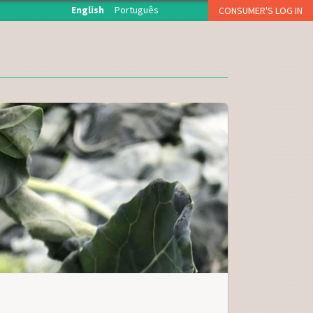
English
Português
CONSUMER'S LOG IN
O início de sessão está reservado aos associados da
Fruta Feia que levantam semanalmente a sua cesta.
USERNAME OR E-MAIL
*
PASSWORD
*
CAPTCHA
Esqueci a palavra-passe
Inscreva-se como consumidor!!