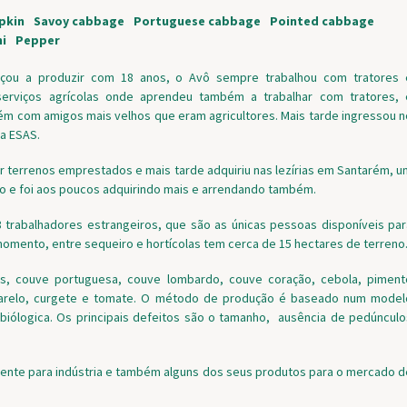
pkin
Savoy cabbage
Portuguese cabbage
Pointed cabbage
ni
Pepper
ou a produzir com 18 anos, o Avô sempre trabalhou com tratores 
serviços agrícolas onde aprendeu também a trabalhar com tratores, 
m com amigos mais velhos que eram agricultores. Mais tarde ingressou n
na ESAS.
 terrenos emprestados e mais tarde adquiriu nas lezírias em Santarém, u
o e foi aos poucos adquirindo mais e arrendando também.
 trabalhadores estrangeiros, que são as únicas pessoas disponíveis par
 momento, entre sequeiro e hortícolas tem cerca de 15 hectares de terreno
s, couve portuguesa, couve lombardo, couve coração, cebola, piment
arelo, curgete e tomate. O método de produção é baseado num model
biólogica. Os principais defeitos são o tamanho, ausência de pedúnculo
ente para indústria e também alguns dos seus produtos para o mercado d