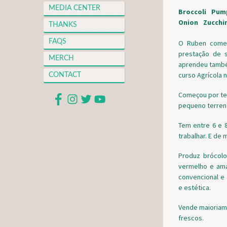
MEDIA CENTER
Broccoli
Pum
Onion
Zucchi
THANKS
FAQS
O Ruben começ
prestação de 
MERCH
aprendeu també
curso Agrícola 
CONTACT
Começou por ter
pequeno terren
Tem entre 6 e 8
trabalhar. E de
Produz brócolo
vermelho e am
convencional e 
e estética.
Vende maioriam
frescos.