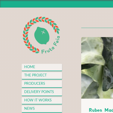
HOME
THE PROJECT
PRODUCERS
DELIVERY POINTS
HOW IT WORKS
NEWS
MEDIA CENTER
HOME
THANKS
THE PROJECT
FAQS
PRODUCERS
MERCH
DELIVERY POINTS
CONTACT
HOW IT WORKS
Ruben Mad
NEWS