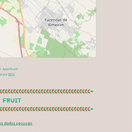
e Apartheid
al por
BDS
.
 FRUIT
dos dados pessoais