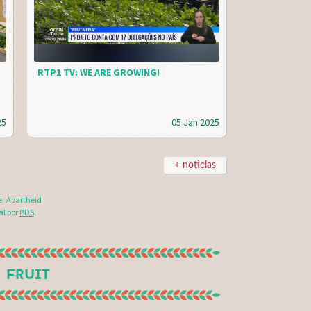
RTP1 TV: WE ARE GROWING!
25
05 Jan 2025
+ noticias
e Apartheid
al por
BDS
.
 FRUIT