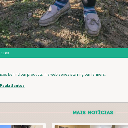
- 13:08
aces behind our products in a web series starring our farmers.
 Paula Santos
MAIS NOTÍCIAS