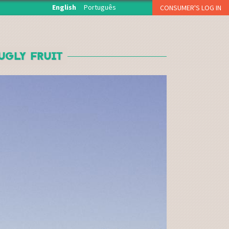
English
Português
CONSUMER'S LOG IN
O início de sessão está reservado aos associados da
Fruta Feia que levantam semanalmente a sua cesta.
UGLY FRUIT
USERNAME OR E-MAIL
*
PASSWORD
*
CAPTCHA
Esqueci a palavra-passe
Inscreva-se como consumidor!!