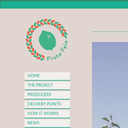
HOME
THE PROJECT
PRODUCERS
DELIVERY POINTS
HOW IT WORKS
NEWS
MEDIA CENTER
HOME
THANKS
THE PROJECT
FAQS
PRODUCERS
MERCH
DELIVERY POINTS
CONTACT
HOW IT WORKS
NEWS