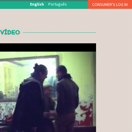
English
Português
CONSUMER'S LOG IN
O início de sessão está reservado aos associados da
Fruta Feia que levantam semanalmente a sua cesta.
 VÍDEO
USERNAME OR E-MAIL
*
PASSWORD
*
CAPTCHA
Esqueci a palavra-passe
Inscreva-se como consumidor!!