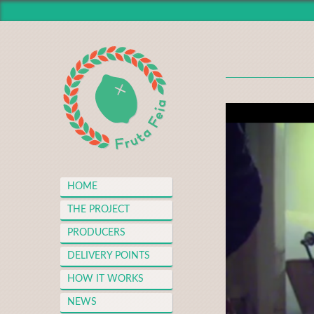
HOME
THE PROJECT
PRODUCERS
DELIVERY POINTS
HOW IT WORKS
NEWS
MEDIA CENTER
HOME
THANKS
THE PROJECT
FAQS
PRODUCERS
MERCH
DELIVERY POINTS
CONTACT
HOW IT WORKS
NEWS