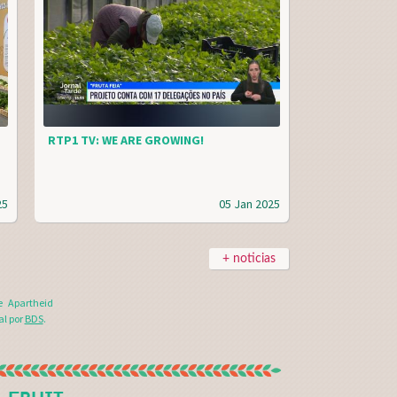
RTP1 TV: WE ARE GROWING!
25
05 Jan 2025
+ noticias
e Apartheid
al por
BDS
.