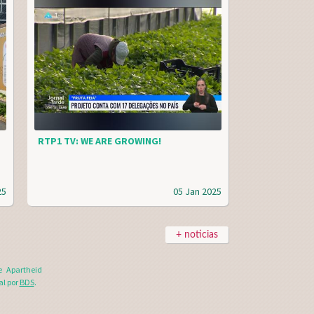
RTP1 TV: WE ARE GROWING!
25
05 Jan 2025
+ noticias
e Apartheid
al por
BDS
.