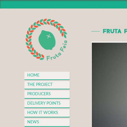
HOME
THE PROJECT
FRUTA F
PRODUCERS
DELIVERY POINTS
HOW IT WORKS
NEWS
MEDIA CENTER
HOME
THANKS
THE PROJECT
FAQS
PRODUCERS
MERCH
DELIVERY POINTS
CONTACT
HOW IT WORKS
NEWS