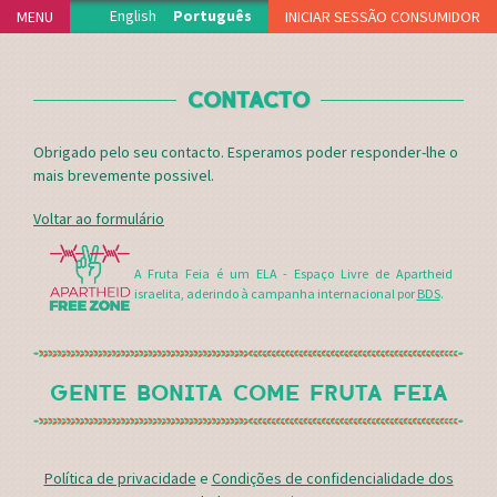
Jump to navigation
English
Português
MENU
INICIAR SESSÃO CONSUMIDOR
INÍCIO
CONTACTO
PROJECTO
PRODUTORES
Obrigado pelo seu contacto. Esperamos poder responder-lhe o
DELEGAÇÕES
mais brevemente possivel.
FUNCIONAMENTO
Voltar ao formulário
ADERIR
NOTÍCIAS
A Fruta Feia é um ELA - Espaço Livre de Apartheid
israelita, aderindo à campanha internacional por
BDS
.
VIDEOTECA
APOIOS
FAQS
GENTE BONITA COME FRUTA FEIA
MERCH
CONTACTO
Política de privacidade
e
Condições de confidencialidade dos