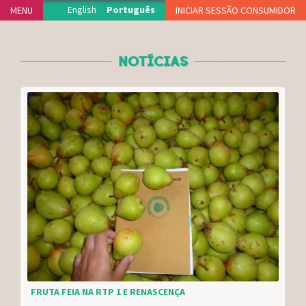
Jump to navigation
English
Português
MENU
INICIAR SESSÃO CONSUMIDOR
INÍCIO
NOTÍCIAS
PROJECTO
PRODUTORES
DELEGAÇÕES
FUNCIONAMENTO
ADERIR
NOTÍCIAS
VIDEOTECA
APOIOS
FAQS
MERCH
CONTACTO
FRUTA FEIA NA RTP 1 E RENASCENÇA