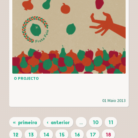
O PROJECTO
01 Maio 2013
« primeira
‹ anterior
…
10
11
P
12
13
14
15
16
17
18