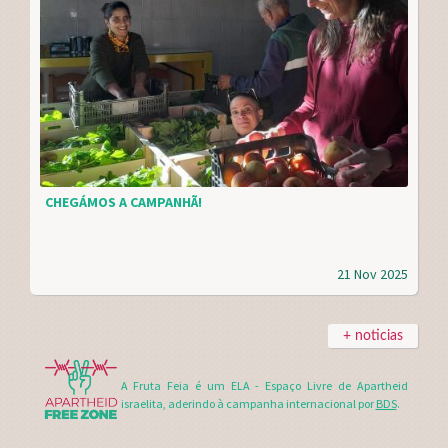
CHEGÁMOS A CAMPANHÃ!
21 Nov 2025
+ noticias
A Fruta Feia é um ELA - Espaço Livre de Apartheid
israelita, aderindo à campanha internacional por
BDS
.