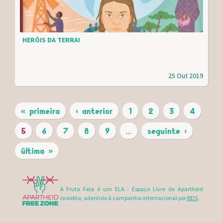
HERÓIS DA TERRA!
25 Out 2019
« primeira
‹ anterior
1
2
3
4
P
5
6
7
8
9
…
seguinte ›
Á
última »
G
I
N
A Fruta Feia é um ELA - Espaço Livre de Apartheid
israelita, aderindo à campanha internacional por
BDS
.
A