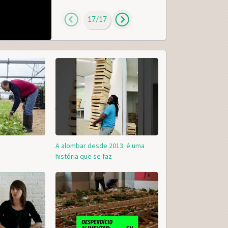
17
/
17
Esqueci a palavra-passe
Inscreva-se como consumidor!!
A alombar desde 2013: é uma
história que se faz