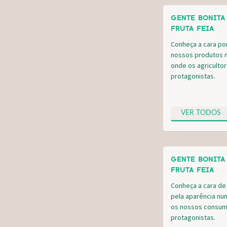
GENTE BONITA
FRUTA FEIA
Conheça a cara po
nossos produtos 
onde os agriculto
protagonistas.
VER TODOS
GENTE BONITA
FRUTA FEIA
Conheça a cara de
pela aparência nu
os nossos consum
protagonistas.