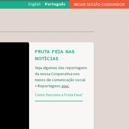
English
Português
INICIAR SESSÃO CONSUMIDOR
O início de sessão está reservado aos associados da
Fruta Feia que levantam semanalmente a sua cesta.
NOME DE UTILIZADOR OU EMAIL
*
FRUTA FEIA NAS
PALAVRA-PASSE
*
NOTÍCIAS
Veja algumas das reportagens
da nossa Cooperativa nos
CAPTCHA
meios de comunicação social.
+ Reportagens
aqui.
Como funciona a Fruta Feia?