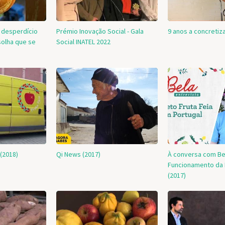
 desperdício
Prémio Inovação Social - Gala
9 anos a concretiza
solha que se
Social INATEL 2022
 (2018)
Qi News (2017)
À conversa com Bela 
Funcionamento da 
(2017)