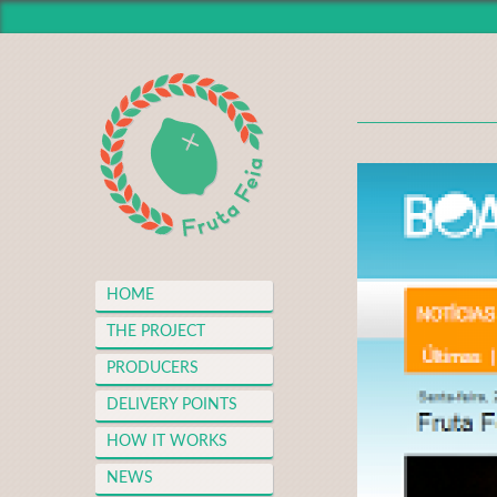
HOME
THE PROJECT
PRODUCERS
DELIVERY POINTS
HOW IT WORKS
NEWS
MEDIA CENTER
HOME
THANKS
THE PROJECT
FAQS
PRODUCERS
MERCH
DELIVERY POINTS
CONTACT
HOW IT WORKS
NEWS