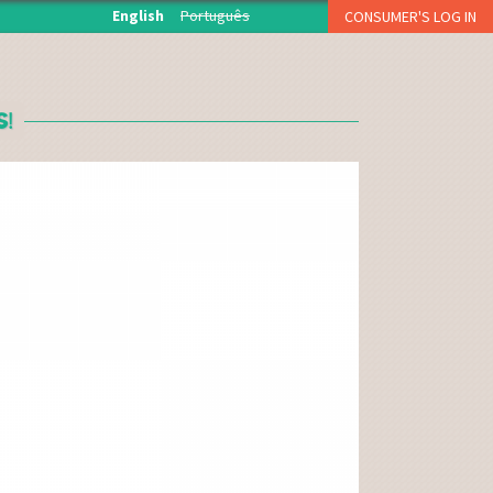
English
Português
CONSUMER'S LOG IN
O início de sessão está reservado aos associados da
Fruta Feia que levantam semanalmente a sua cesta.
!
USERNAME OR E-MAIL
*
PASSWORD
*
CAPTCHA
Esqueci a palavra-passe
Inscreva-se como consumidor!!