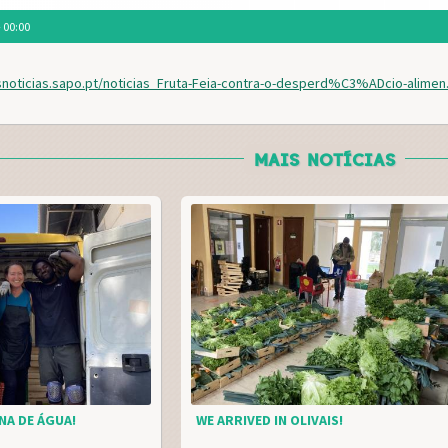
- 00:00
snoticias.sapo.pt/noticias_Fruta-Feia-contra-o-desperd%C3%ADcio-alimen.
MAIS NOTÍCIAS
NA DE ÁGUA!
WE ARRIVED IN OLIVAIS!