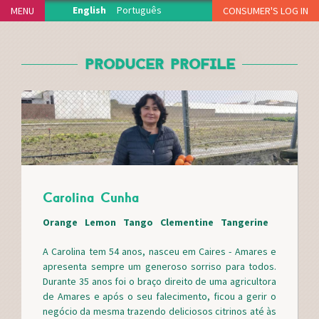
Jump to navigation
English
Português
MENU
CONSUMER'S LOG IN
HOME
PRODUCER PROFILE
THE PROJECT
PRODUCERS
DELIVERY POINTS
HOW IT WORKS
NEWS
MEDIA CENTER
Carolina Cunha
THANKS
FAQS
Orange
Lemon
Tango
Clementine
Tangerine
MERCH
A Carolina tem 54 anos, nasceu em Caires - Amares e
CONTACT
apresenta sempre um generoso sorriso para todos.
Durante 35 anos foi o braço direito de uma agricultora
de Amares e após o seu falecimento, ficou a gerir o
negócio da mesma trazendo deliciosos citrinos até às