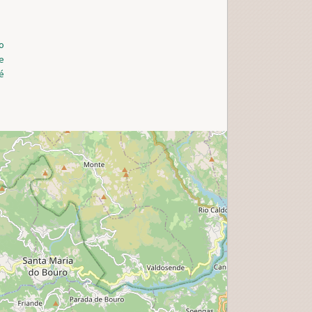
o
e
é