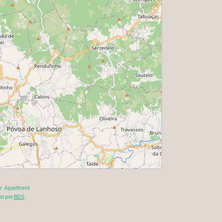
e Apartheid
al por
BDS
.