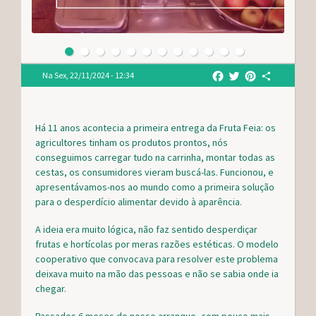
F
T
P
S
Na
Sex, 22/11/2024 - 12:34
a
w
i
h
c
i
n
a
e
t
t
r
Há 11 anos acontecia a primeira entrega da Fruta Feia: os
b
t
e
e
agricultores tinham os produtos prontos, nós
o
e
r
conseguimos carregar tudo na carrinha, montar todas as
o
r
e
cestas, os consumidores vieram buscá-las. Funcionou, e
k
s
t
apresentávamos-nos ao mundo como a primeira solução
para o desperdício alimentar devido à aparência.
A ideia era muito lógica, não faz sentido desperdiçar
frutas e hortícolas por meras razões estéticas. O modelo
cooperativo que convocava para resolver este problema
deixava muito na mão das pessoas e não se sabia onde ia
chegar.
Passados 6 meses do nosso arranque, com pouco mais