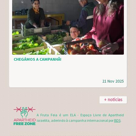
CHEGÁMOS A CAMPANHÃ!
21 Nov 2025
+ noticias
A Fruta Feia é um ELA - Espaço Livre de Apartheid
israelita, aderindo à campanha internacional por
BDS
.