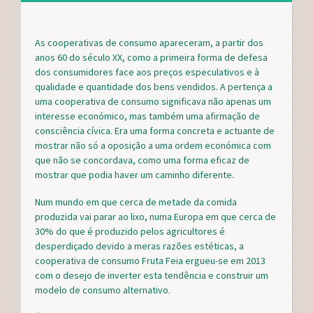
a
w
i
h
c
i
n
a
e
t
t
r
As cooperativas de consumo apareceram, a partir dos
b
t
e
e
anos 60 do século XX, como a primeira forma de defesa
o
e
r
dos consumidores face aos preços especulativos e à
o
r
e
qualidade e quantidade dos bens vendidos. A pertença a
k
s
t
uma cooperativa de consumo significava não apenas um
interesse económico, mas também uma afirmação de
consciência cívica. Era uma forma concreta e actuante de
mostrar não só a oposição a uma ordem económica com
que não se concordava, como uma forma eficaz de
mostrar que podia haver um caminho diferente.
Num mundo em que cerca de metade da comida
produzida vai parar ao lixo, numa Europa em que cerca de
30% do que é produzido pelos agricultores é
desperdiçado devido a meras razões estéticas, a
cooperativa de consumo Fruta Feia ergueu-se em 2013
com o desejo de inverter esta tendência e construir um
modelo de consumo alternativo.