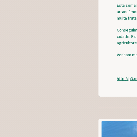
Esta seman
arrancámos
muita fruta
Conseguimo
cidade. E 
agricultor
Venham mai
http://p3.