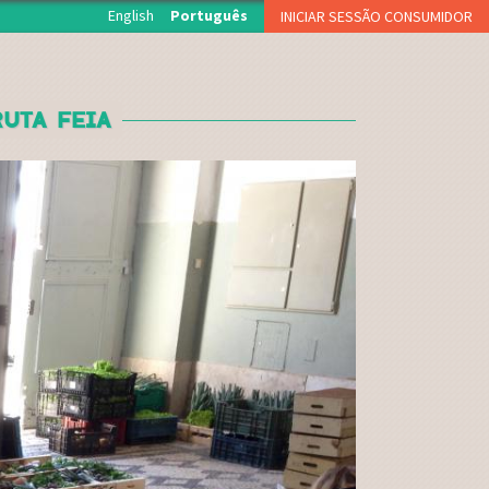
English
Português
INICIAR SESSÃO CONSUMIDOR
O início de sessão está reservado aos associados da
Fruta Feia que levantam semanalmente a sua cesta.
UTA FEIA
NOME DE UTILIZADOR OU EMAIL
*
PALAVRA-PASSE
*
CAPTCHA
Esqueci a palavra-passe
Inscreva-se como consumidor!!