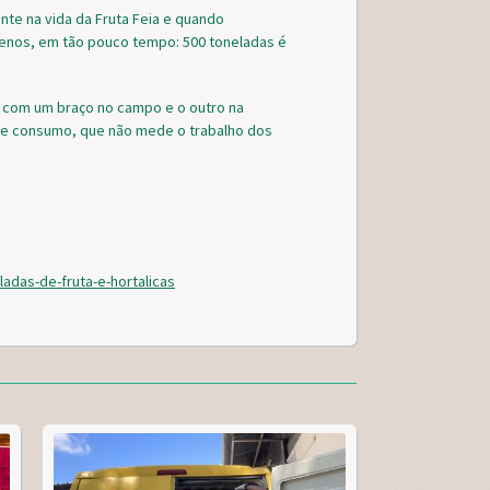
e
t
t
r
te na vida da Fruta Feia e quando
b
t
e
e
enos, em tão pouco tempo: 500 toneladas é
o
e
r
o
r
e
k
s
 com um braço no campo e o outro na
t
de consumo, que não mede o trabalho dos
ladas-de-fruta-e-hortalicas