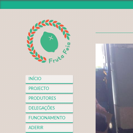
INÍCIO
PROJECTO
PRODUTORES
DELEGAÇÕES
FUNCIONAMENTO
ADERIR
NOTÍCIAS
INÍCIO
VIDEOTECA
PROJECTO
APOIOS
PRODUTORES
FAQS
DELEGAÇÕES
MERCH
FUNCIONAMENTO
CONTACTO
ADERIR