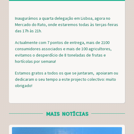
a
w
i
h
c
i
n
a
e
t
t
r
Inaugurámos a quarta delegação em Lisboa, agora no
b
t
e
e
Mercado do Rato, onde estaremos todas às terças-feiras
o
e
r
das 17h às 21h.
o
r
e
k
s
Actualmente com 7 pontos de entrega, mais de 2100
t
consumidores associados e mais de 100 agricultores,
evitamos o desperdício de 8 toneladas de frutas e
hortícolas por semana!
Estamos gratos a todos os que se juntaram, apoiaram ou
dedicaram o seu tempo a este projecto colectivo: muito
obrigado!
MAIS NOTÍCIAS