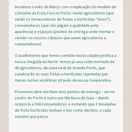
e
t
t
r
Iniciámos o mês de Março com a replicação do modelo de
b
t
e
e
consumo da Fruta Feia no Porto: reunir agricultores (que
o
e
r
serão os fornecedores de frutas e hortícolas “feios”),
o
r
e
consumidores (que não julgam a qualidade pela
k
s
t
aparência) e espaços (pontos de entrega onde montar e
vender os nossos cabazes que unem agricultores a
consumidores).
O acolhimento que temos sentido nesta cidade justifica a
nossa chegada ao Norte: temos já uma rede montada de
46 agricultores, da zona rural do Grande Porto, que
canalizarão as suas frutas e hortícolas rejeitadas por
meras razões estéticas através da nossa Cooperativa.
Prevemos abrir em Maio dois pontos de entrega – um no
centro do Porto e outro em Vila Nova de Gaia – dando
resposta a 500 consumidores e evitando que 3 toneladas
de fruto-hortícolas tenham o lixo como destino, a cada
semana que passa.