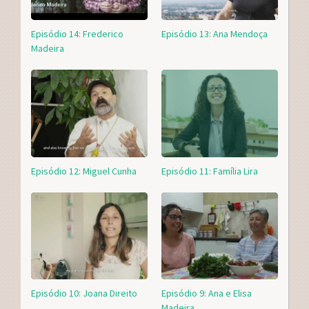
Episódio 14: Frederico
Episódio 13: Ana Mendoça
Madeira
Episódio 12: Miguel Cunha
Episódio 11: Família Lira
Episódio 10: Joana Direito
Episódio 9: Ana e Elisa
Madeira