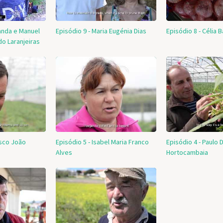
anda e Manuel
Episódio 9 - Maria Eugénia Dias
Episódio 8 - Célia 
do Laranjeiras
isco João
Episódio 5 - Isabel Maria Franco
Episódio 4 - Paulo D
Alves
Hortocambaia