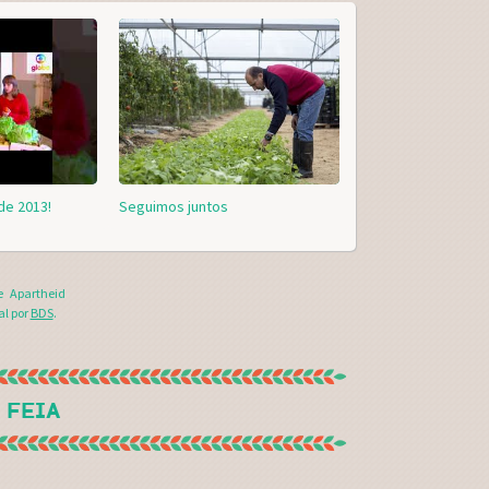
de 2013!
Seguimos juntos
e Apartheid
al por
BDS
.
 FEIA