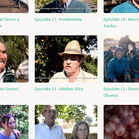
el Torres e
Episódio 17 - Frutalmente
Episódio 16 - Nuno
e
Santos
ónio Gomes
Episódio 13 - Adelino Silva
Episódio 12 - Davi
Oliveira