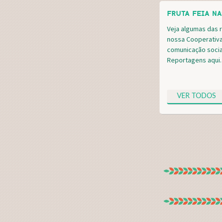
FRUTA FEIA NA
Veja algumas das 
nossa Cooperativ
comunicação social
Reportagens
aqui.
VER TODOS