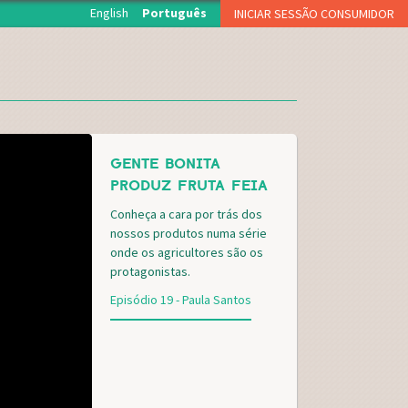
English
Português
INICIAR SESSÃO CONSUMIDOR
O início de sessão está reservado aos associados da
Fruta Feia que levantam semanalmente a sua cesta.
NOME DE UTILIZADOR OU EMAIL
*
GENTE BONITA
PALAVRA-PASSE
*
PRODUZ FRUTA FEIA
Conheça a cara por trás dos
nossos produtos numa série
CAPTCHA
onde os agricultores são os
protagonistas.
Episódio 19 - Paula Santos