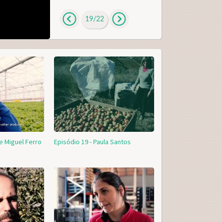
19
/
22
Esqueci a palavra-passe
Inscreva-se como consumidor!!
e Miguel Ferro
Episódio 19 - Paula Santos