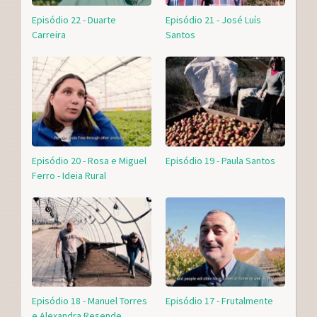
Episódio 22 - Duarte
Episódio 21 - José Luís
Carreira
Santos
Episódio 20 - Rosa e Miguel
Episódio 19 - Paula Santos
Ferro - Ideia Rural
Episódio 18 - Manuel Torres
Episódio 17 - Frutalmente
e Alexandra Resende